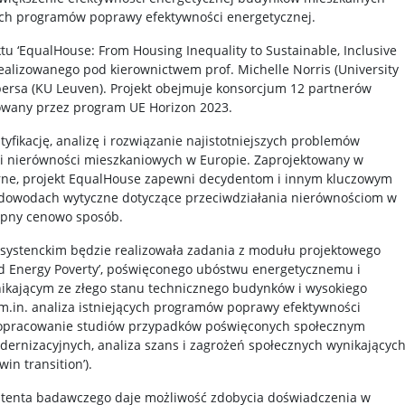
ych programów poprawy efektywności energetycznej.
tu ‘EqualHouse: From Housing Inequality to Sustainable, Inclusive
realizowanego pod kierownictwem prof. Michelle Norris (University
lbersa (KU Leuven). Projekt obejmuje konsorcjum 12 partnerów
nsowany przez program UE Horizon 2023.
yfikację, analizę i rozwiązanie najistotniejszych problemów
i nierówności mieszkaniowych w Europie. Zaprojektowany w
arne, projekt EqualHouse zapewni decydentom i innym kluczowym
a dowodach wytyczne dotyczące przeciwdziałania nierównościom w
ępny cenowo sposób.
systenckim będzie realizowała zadania z modułu projektowego
nd Energy Poverty’, poświęconego ubóstwu energetycznemu i
kającym ze złego stanu technicznego budynków i wysokiego
 m.in. analiza istniejących programów poprawy efektywności
j, opracowanie studiów przypadków poświęconych społecznym
rnizacyjnych, analiza szans i zagrożeń społecznych wynikającyc
win transition’).
ystenta badawczego daje możliwość zdobycia doświadczenia w