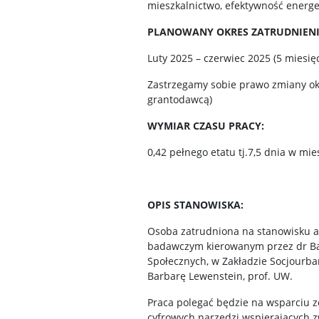
mieszkalnictwo, efektywność energe
PLANOWANY OKRES ZATRUDNIENI
Luty 2025 – czerwiec 2025 (5 miesię
Zastrzegamy sobie prawo zmiany o
grantodawcą)
WYMIAR CZASU PRACY:
0,42 pełnego etatu tj.7,5 dnia w mi
OPIS STANOWISKA:
Osoba zatrudniona na stanowisku a
badawczym kierowanym przez dr Ba
Społecznych, w Zakładzie Socjourba
Barbarę Lewenstein, prof. UW.
Praca polegać będzie na wsparciu z
cyfrowych narzędzi wspierających 