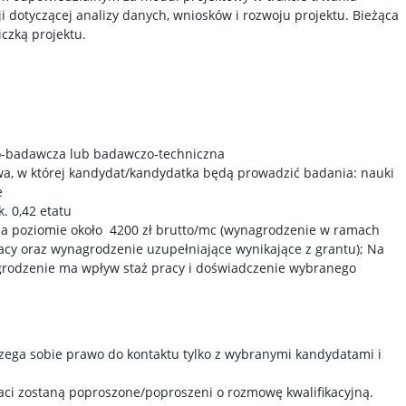
ji dotyczącej analizy danych, wniosków i rozwoju projektu. Bieżąca
czką projektu.
-badawcza lub badawczo-techniczna
wa, w której kandydat/kandydatka będą prowadzić badania: nauki
e
. 0,42 etatu
a poziomie około
4200 zł brutto/mc (wynagrodzenie w ramach
cy oraz wynagrodzenie uzupełniające wynikające z grantu); Na
grodzenie ma wpływ staż pracy i doświadczenie wybranego
zega sobie prawo do kontaktu tylko z wybranymi kandydatami i
ci zostaną poproszone/poproszeni o rozmowę kwalifikacyjną.