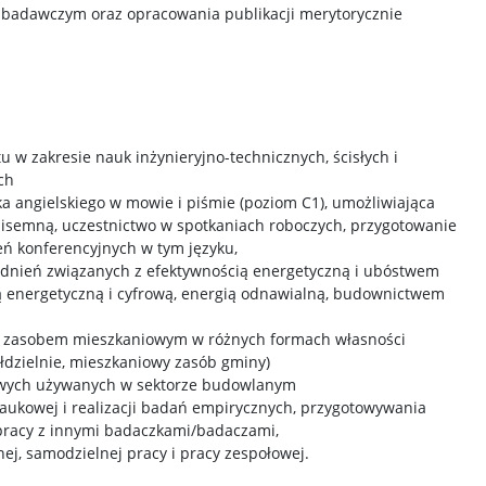
badawczym oraz opracowania publikacji merytorycznie
 w zakresie nauk inżynieryjno-technicznych, ścisłych i
ch
a angielskiego w mowie i piśmie (poziom C1), umożliwiająca
pisemną, uczestnictwo w spotkaniach roboczych, przygotowanie
ień konferencyjnych w tym języku,
dnień związanych z efektywnością energetyczną i ubóstwem
ą energetyczną i cyfrową, energią odnawialną, budownictwem
a zasobem mieszkaniowym w różnych formach własności
łdzielnie, mieszkaniowy zasób gminy)
owych używanych w sektorze budowlanym
ukowej i realizacji badań empirycznych, przygotowywania
pracy z innymi badaczkami/badaczami,
ej, samodzielnej pracy i pracy zespołowej.