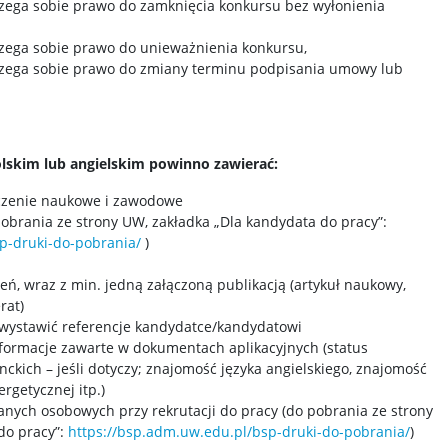
zega sobie prawo do zamknięcia konkursu bez wyłonienia
zega sobie prawo do unieważnienia konkursu,
rzega sobie prawo do zmiany terminu podpisania umowy lub
olskim lub angielskim powinno zawierać:
czenie naukowe i zawodowe
obrania ze strony UW, zakładka „Dla kandydata do pracy”:
p-druki-do-pobrania/
)
ień, wraz z min. jedną załączoną publikacją (artykuł naukowy,
rat)
 wystawić referencje kandydatce/kandydatowi
formacje zawarte w dokumentach aplikacyjnych (status
ckich – jeśli dotyczy; znajomość języka angielskiego, znajomość
rgetycznej itp.)
anych osobowych przy rekrutacji do pracy (do pobrania ze strony
do pracy”:
https://bsp.adm.uw.edu.pl/bsp-druki-do-pobrania/
)