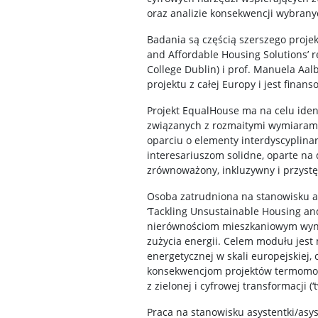
oraz analizie konsekwencji wybran
Badania są częścią szerszego projek
and Affordable Housing Solutions’ 
College Dublin) i prof. Manuela Aa
projektu z całej Europy i jest fina
Projekt EqualHouse ma na celu ident
związanych z rozmaitymi wymiaram
oparciu o elementy interdyscyplin
interesariuszom solidne, oparte n
zrównoważony, inkluzywny i przyst
Osoba zatrudniona na stanowisku a
‘Tackling Unsustainable Housing a
nierównościom mieszkaniowym wyni
zużycia energii. Celem modułu jest
energetycznej w skali europejskie
konsekwencjom projektów termomode
z zielonej i cyfrowej transformacji (‘t
Praca na stanowisku asystentki/as