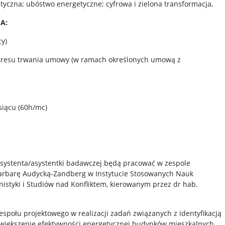
tyczna; ubóstwo energetyczne; cyfrowa i zielona transformacja,
A:
cy)
kresu trwania umowy (w ramach określonych umową z
esiącu (60h/mc)
systenta/asystentki badawczej będą pracować w zespole
rbarę Audycką-Zandberg w Instytucie Stosowanych Nauk
nistyki i Studiów nad Konfliktem, kierowanym przez dr hab.
espołu projektowego w realizacji zadań związanych z identyfikacją
zwiększenie efektywności energetycznej budynków mieszkalnych