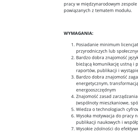
pracy w międzynarodowym zespole 
powiązanych z tematem modułu.
WYMAGANIA:
Posiadanie minimum licencjatu
przyrodniczych lub społeczny
Bardzo dobra znajomość język
bieżącą komunikację ustną i 
raportów, publikacji i wystąp
Bardzo dobra znajomość zaga
energetycznym, transformacj
energooszczędnym
Znajomość zasad zarządzani
(wspólnoty mieszkaniowe, spó
Wiedza o technologiach cyfr
Wysoka motywacja do pracy na
publikacji naukowych i współ
Wysokie zdolności do efektywn