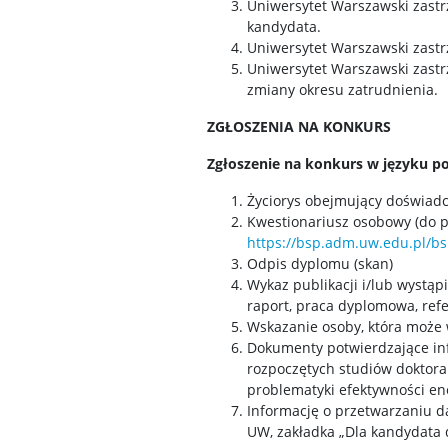
Uniwersytet Warszawski zastr
kandydata.
Uniwersytet Warszawski zastr
Uniwersytet Warszawski zast
zmiany okresu zatrudnienia.
ZGŁOSZENIA NA KONKURS
Zgłoszenie na konkurs w języku p
Życiorys obejmujący doświad
Kwestionariusz osobowy (do p
https://bsp.adm.uw.edu.pl/bs
Odpis dyplomu (skan)
Wykaz publikacji i/lub wystąp
raport, praca dyplomowa, refe
Wskazanie osoby, która może
Dokumenty potwierdzające in
rozpoczętych studiów doktoran
problematyki efektywności ene
Informację o przetwarzaniu d
UW, zakładka „Dla kandydata 