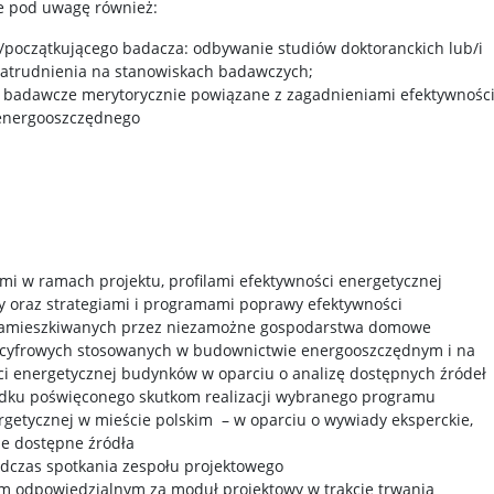
e pod uwagę również:
i/początkującego badacza: odbywanie studiów doktoranckich lub/i
zatrudnienia na stanowiskach badawczych;
badawcze merytorycznie powiązane z zagadnieniami efektywnośc
 energooszczędnego
mi w ramach projektu, profilami efektywności energetycznej
 oraz strategiami i programami poprawy efektywności
zamieszkiwanych przez niezamożne gospodarstwa domowe
zi cyfrowych stosowanych w budownictwie energooszczędnym i na
ci energetycznej budynków w oparciu o analizę dostępnych źródeł
dku poświęconego skutkom realizacji wybranego programu
rgetycznej w mieście polskim
– w oparciu o wywiady eksperckie,
ne dostępne źródła
dczas spotkania zespołu projektowego
m odpowiedzialnym za moduł projektowy w trakcie trwania