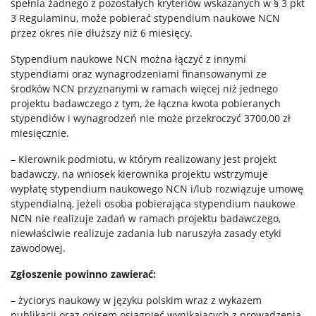
spełnia żadnego z pozostałych kryteriów wskazanych w § 3 pkt
3 Regulaminu, może pobierać stypendium naukowe NCN
przez okres nie dłuższy niż 6 miesięcy.
Stypendium naukowe NCN można łączyć z innymi
stypendiami oraz wynagrodzeniami finansowanymi ze
środków NCN przyznanymi w ramach więcej niż jednego
projektu badawczego z tym, że łączna kwota pobieranych
stypendiów i wynagrodzeń nie może przekroczyć 3700,00 zł
miesięcznie.
– Kierownik podmiotu, w którym realizowany jest projekt
badawczy, na wniosek kierownika projektu wstrzymuje
wypłatę stypendium naukowego NCN i/lub rozwiązuje umowę
stypendialną, jeżeli osoba pobierająca stypendium naukowe
NCN nie realizuje zadań w ramach projektu badawczego,
niewłaściwie realizuje zadania lub naruszyła zasady etyki
zawodowej.
Zgłoszenie powinno zawierać:
– życiorys naukowy w języku polskim wraz z wykazem
publikacji oraz opisem osiągnięć wynikających z prowadzenia