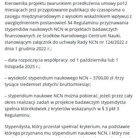
Kierownika projektu (warunkiem przedłużenia umowy po12
miesiącach jest przygotowanie publikacji do czasopisma o
zasięgu międzynarodowym z wysokim wskaźnikiem wpływu) z
uwzględnieniem postanowień §4 Regulaminu przyznawania
stypendiów naukowych NCN w projektach badawczych
finansowanych ze środków Narodowego Centrum Nauki,
stanowiącym załącznik do uchwały Rady NCN nr 124/2022 z
dnia 1 grudnia 2022 r.;
– data rozpoczęcia współpracy: od 1 października lub 1
listopada 2025 r.;
– wysokość stypendium naukowego NCN – 3700,00 zł /trzy
tysiące siedemset złotych/ brutto/miesiąc;
– stypendium naukowe NCN można pobierać, jeżeli przez cały
okres realizacji zadań w projekcie badawczym stypendysta
spełnia którekolwiek z kryteriów wskazanych w § 3 pkt 3
Regulaminu.
Stypendysta, który przestał spełniać kryterium, na podstawie
którego przyznano mu stypendium naukowe NCN, i który nie