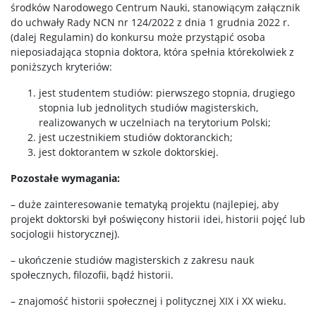
środków Narodowego Centrum Nauki, stanowiącym załącznik
do uchwały Rady NCN nr 124/2022 z dnia 1 grudnia 2022 r.
(dalej Regulamin) do konkursu może przystąpić osoba
nieposiadająca stopnia doktora, która spełnia którekolwiek z
poniższych kryteriów:
jest studentem studiów: pierwszego stopnia, drugiego
stopnia lub jednolitych studiów magisterskich,
realizowanych w uczelniach na terytorium Polski;
jest uczestnikiem studiów doktoranckich;
jest doktorantem w szkole doktorskiej.
Pozostałe wymagania:
– duże zainteresowanie tematyką projektu (najlepiej, aby
projekt doktorski był poświęcony historii idei, historii pojęć lub
socjologii historycznej).
– ukończenie studiów magisterskich z zakresu nauk
społecznych, filozofii, bądź historii.
– znajomość historii społecznej i politycznej XIX i XX wieku.