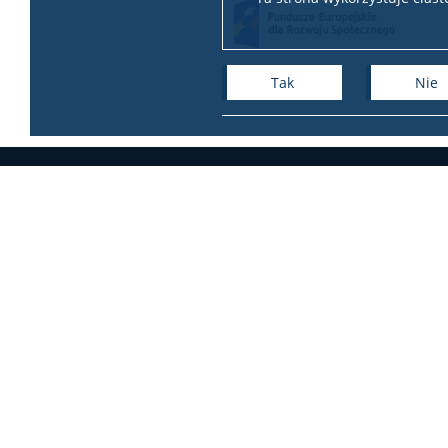
Tak
Nie
+
−