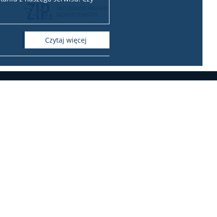
czytaj więcej
e-mail: dziekanat@wsnsir.uw.edu.pl
awa ☎ (22) 625 40 86, (22) 553 16 26