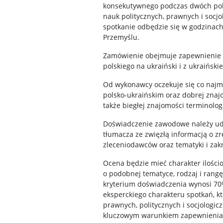
konsekutywnego podczas dwóch pols
nauk politycznych, prawnych i socjol
spotkanie odbędzie się w godzinach
Przemyślu.
Zamówienie obejmuje zapewnienie p
polskiego na ukraiński i z ukraińskie
Od wykonawcy oczekuje się co najm
polsko-ukraińskim oraz dobrej znajo
także biegłej znajomości terminolog
Doświadczenie zawodowe należy u
tłumacza ze zwięzłą informacją o z
zleceniodawców oraz tematyki i zak
Ocena będzie mieć charakter ilościo
o podobnej tematyce, rodzaj i ran
kryterium doświadczenia wynosi 70%
eksperckiego charakteru spotkań, k
prawnych, politycznych i socjologic
kluczowym warunkiem zapewnienia p