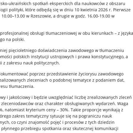
ko-ukraińskich spotkań eksperckich dla naukowców z obszaru
ogii polityki, które odbędą się w dniu 10 kwietnia 2026 r. Pierwsze
 10.00–13.00 w Rzeszowie, a drugie w godz. 16.00-19.00 w
rofesjonalnej obsługi tłumaczeniowej w obu kierunkach – z język
go na polski.
niej pięcioletniego doświadczenia zawodowego w tłumaczeniu
mości polskich instytucji ustrojowych i prawa konstytucyjnego, a
ii z zakresu nauk politycznych.
dokumentować poprzez przedstawienie życiorysu zawodowego
realizowanych zleceniach o podobnej tematyce z podaniem dat,
resu tłumaczenia.
wy i jakościowy i będzie uwzględniać liczbę zrealizowanych zleceń
gę zleceniodawców oraz charakter obsługiwanych wydarzeń. Waga
, natomiast kryterium ceny – 30%. Takie proporcje wynikają z
tórego zakres tematyczny sytuuje się na pograniczu nauk
znych, co czyni znajomość pojęć i procesów z tych dziedzin
łynnego przebiegu spotkania oraz skutecznej komunikacji