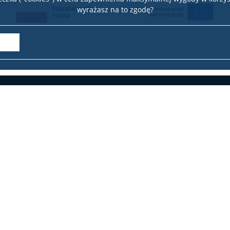
wyrażasz na to zgodę?
✉ Ul. Żurawia 4, 00-503 Warsz