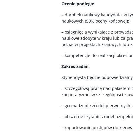
Ocenie podlega:
– dorobek naukowy kandydata, w t
naukowych (50% oceny końcowej);
– osiągnięcia wynikające z prowad
naukowe zdobyte w kraju lub za gran
udział w projektach krajowych lub 
– kompetencje do realizacji określ
Zakres zadań:
Stypendysta będzie odpowiedzialny
– szczegółową pracę nad pakietem d
kooperatyzmu, w szczególności z u
– gromadzenie źródeł pierwotnych o
– obszerne czytanie źródeł uzupełni
– raportowanie postępów do kierown