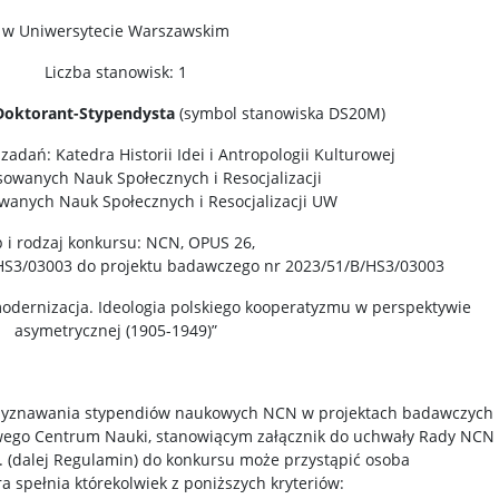
w Uniwersytecie Warszawskim
Liczba stanowisk: 1
Doktorant-Stypendysta
(symbol stanowiska DS20M)
adań: Katedra Historii Idei i Antropologii Kulturowej
osowanych Nauk Społecznych i Resocjalizacji
wanych Nauk Społecznych i Resocjalizacji UW
 i rodzaj konkursu: NCN, OPUS 26,
3/03003 do projektu badawczego nr 2023/51/B/HS3/03003
odernizacja. Ideologia polskiego kooperatyzmu w perspektywie
asymetrycznej (1905-1949)”
przyznawania stypendiów naukowych NCN w projektach badawczych
ego Centrum Nauki, stanowiącym załącznik do uchwały Rady NCN
r. (dalej Regulamin) do konkursu może przystąpić osoba
ra spełnia którekolwiek z poniższych kryteriów: