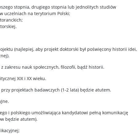
szego stopnia, drugiego stopnia lub jednolitych studiów
w uczelniach na terytorium Polski;
toranckich;
torskiej.
ektu (najlepiej, aby projekt doktorski był poświęcony historii idei,
znej).
 zakresu nauk społecznych, filozofii, bądź historii.
itycznej XIX i XX wieku.
 przy projektach badawczych (1-2 lata) będzie atutem.
yjne.
iego i polskiego umożliwiająca kandydatowi pełną komunikację
w będzie atutem).
ikacyjnej;