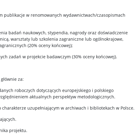
ym publikacje w renomowanych wydawnictwach/czasopismach
zenia badań naukowych, stypendia, nagrody oraz doświadczenie
icą, warsztaty lub szkolenia zagraniczne lub ogólnokrajowe,
zagranicznych (20% oceny końcowej);
onych zadań w projekcie badawczym (30% oceny końcowej).
 głównie za:
anych roboczych dotyczących europejskiego i polskiego
względnieniem aktualnych perspektyw metodologicznych.
 charakterze uzupełniającym w archiwach i bibliotekach w Polsce.
ających.
ika projektu.