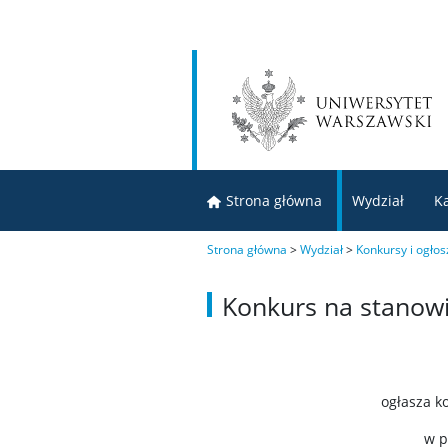
Strona główna
Wydział
K
Strona główna
>
Wydział
>
Konkursy i ogłos
Konkurs na stanow
ogłasza k
w p