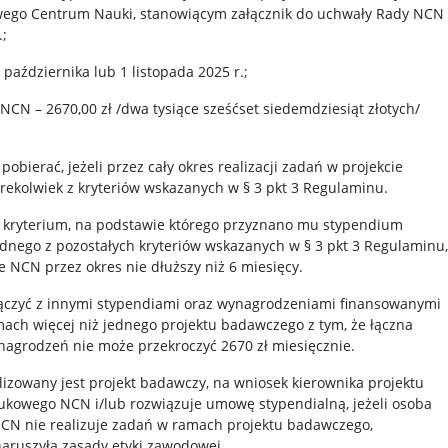
ego Centrum Nauki, stanowiącym załącznik do uchwały Rady NCN
.;
 października lub 1 listopada 2025 r.;
N – 2670,00 zł /dwa tysiące sześćset siedemdziesiąt złotych/
ierać, jeżeli przez cały okres realizacji zadań w projekcie
ekolwiek z kryteriów wskazanych w § 3 pkt 3 Regulaminu.
ać kryterium, na podstawie którego przyznano mu stypendium
adnego z pozostałych kryteriów wskazanych w § 3 pkt 3 Regulaminu,
NCN przez okres nie dłuższy niż 6 miesięcy.
zyć z innymi stypendiami oraz wynagrodzeniami finansowanymi
ch więcej niż jednego projektu badawczego z tym, że łączna
nagrodzeń nie może przekroczyć 2670 zł miesięcznie.
lizowany jest projekt badawczy, na wniosek kierownika projektu
kowego NCN i/lub rozwiązuje umowę stypendialną, jeżeli osoba
CN nie realizuje zadań w ramach projektu badawczego,
naruszyła zasady etyki zawodowej.