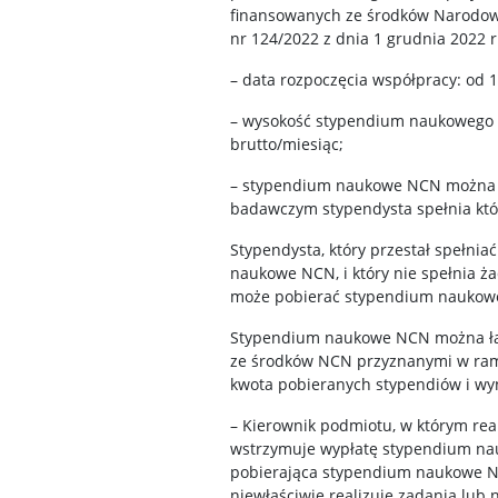
finansowanych ze środków Narodow
nr 124/2022 z dnia 1 grudnia 2022 r
– data rozpoczęcia współpracy: od 1
– wysokość stypendium naukowego NC
brutto/miesiąc;
– stypendium naukowe NCN można pob
badawczym stypendysta spełnia któr
Stypendysta, który przestał spełni
naukowe NCN, i który nie spełnia ż
może pobierać stypendium naukowe 
Stypendium naukowe NCN można łąc
ze środków NCN przyznanymi w rama
kwota pobieranych stypendiów i wy
– Kierownik podmiotu, w którym rea
wstrzymuje wypłatę stypendium nau
pobierająca stypendium naukowe N
niewłaściwie realizuje zadania lub 