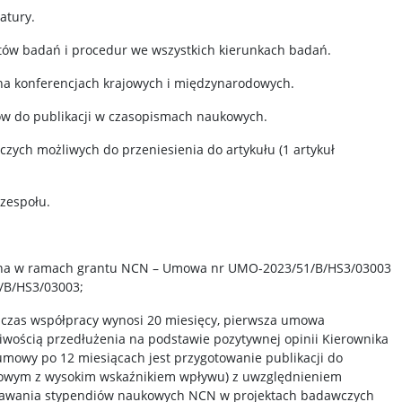
atury.
ów badań i procedur we wszystkich kierunkach badań.
na konferencjach krajowych i międzynarodowych.
w do publikacji w czasopismach naukowych.
ych możliwych do przeniesienia do artykułu (1 artykuł
 zespołu.
lna w ramach grantu NCN – Umowa nr UMO-2023/51/B/HS3/03003
/B/HS3/03003;
czas współpracy wynosi 20 miesięcy, pierwsza umowa
liwością przedłużenia na podstawie pozytywnej opinii Kierownika
mowy po 12 miesiącach jest przygotowanie publikacji do
owym z wysokim wskaźnikiem wpływu) z uwzględnieniem
nawania stypendiów naukowych NCN w projektach badawczych