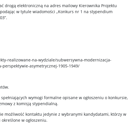
ć drogą elektroniczną na adres mailowy Kierownika Projektu
 podając w tytule wiadomości „Konkurs nr 1 na stypendium
03”.
jekty-realizowane-na-wydziale/subwersywna-modernizacja-
w-perspektywie-asymetrycznej-1905-1949/
ntów.
spełniających wymogi formalne opisane w ogłoszeniu o konkursie,
zmowy z komisją stypendialną.
ie możliwość kontaktu jedynie z wybranymi kandydatami, którzy w
 określone w ogłoszeniu.