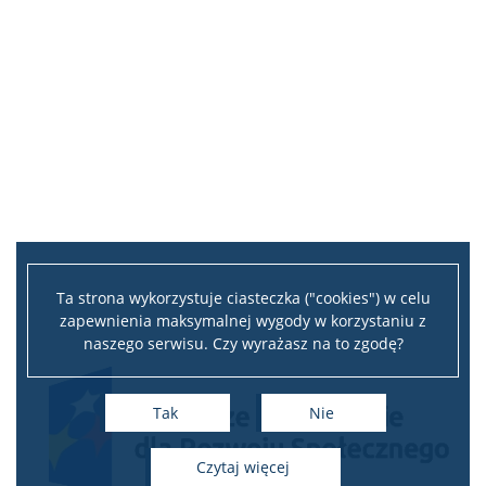
Ta strona wykorzystuje ciasteczka ("cookies") w celu
zapewnienia maksymalnej wygody w korzystaniu z
naszego serwisu. Czy wyrażasz na to zgodę?
Tak
Nie
czytaj więcej