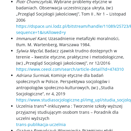
Piotr Chomczyńsk
i, Wybrane problemy etyczne w
badaniach. Obserwacja uczestnicząca ukryta, (w:)
„Przegląd Socjologii Jakościowej”, Tom II , Nr 1 – Listopad
2006
https://dspace.uni.lodz.pl/bitstream/handle/11089/25723
sequence=1&isAllowed=y
Immanuel Kant
, Uzasadnienie metafizyki moralności,
tłum. M. Wartenberg, Warszawa 1984.
Sylwia Męcfal
, Badacz zjawisk trudno dostępnych w
terenie – kwestie etyczne, praktyczne i metodologiczne,
(w:) „Przegląd Socjologii Jakościowej”, nr 12/2016
https://www.ceeol.com/search/article-detail?id=474310
Adriana Surmiak
, Komisje etyczne dla badań
społecznych w Polsce. Perspektywa socjologów i
antropologów społeczno-kulturowych, (w:) „Studia
Socjologiczne”, nr 4, 2019
https://www.studiasocjologiczne.pl/img_upl/studia_socjol
Uczelnia trans*-inkluzywna : Tworzenie szkoły wyższej
przyjaznej studiującym osobom trans – Poradnik dla
uczelni wyższych
trans-publikacja-uczelnia
Grażyna Romańczuk-Woroniecka
, Przemiany etyki