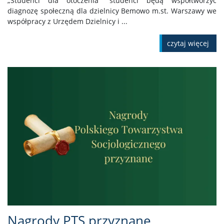
„Studenci dla otoczenia” studenci będą współtworzyć
diagnozę społeczną dla dzielnicy Bemowo m.st. Warszawy we
współpracy z Urzędem Dzielnicy i ...
czytaj więcej
Nagrody PTS przyznane