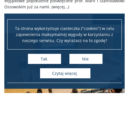
Wyjątkowe popołudnie poświęcone prof. Marii i Stanisławowi
Ossowskim już za nami. (więcej…)
czytaj więcej
Ta strona wykorzystuje ciasteczka ("cookies") w celu
zapewnienia maksymalnej wygody w korzystaniu z
naszego serwisu. Czy wyrażasz na to zgodę?
Tak
Nie
czytaj więcej
O granicach w naukach
społecznych
28 maja w budynku UW przy Dobrej 55 odbyło się kolejne
spotkanie z cyklu „Heurystyki”. Tym razem swoje projekty